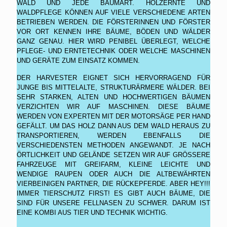
ALD UND JEDE BAUMART. HOLZERNTE UND W
ALDPFLEGE KÖNNEN AUF VIELE VERSCHIEDENE ARTEN B
ETRIEBEN WERDEN. DIE FÖRSTERINNEN UND FÖRSTER V
OR ORT KENNEN IHRE BÄUME, BÖDEN UND WÄLDER G
ANZ GENAU. HIER WIRD PENIBEL ÜBERLEGT, WELCHE P
FLEGE- UND ERNTETECHNIK ODER WELCHE MASCHINEN U
ND GERÄTE ZUM EINSATZ KOMMEN.
DER HARVESTER EIGNET SICH HERVORRAGEND FÜR
JUNGE BIS MITTELALTE, STRUKTURÄRMERE WÄLDER. BEI
SEHR STARKEN, ALTEN UND HOCHWERTIGEN BÄUMEN
VERZICHTEN WIR AUF MASCHINEN. DIESE BÄUME
WERDEN VON EXPERTEN MIT DER MOTORSÄGE PER HAND
GEFÄLLT. UM DAS HOLZ DANN AUS DEM WALD HERAUS ZU
TRANSPORTIEREN, WERDEN EBENFALLS DIE
VERSCHIEDENSTEN METHODEN ANGEWANDT. JE NACH
ÖRTLICHKEIT UND GELÄNDE SETZEN WIR AUF GRÖSSERE F
AHRZEUGE MIT GREIFARM, KLEINE LEICHTE UND W
ENDIGE RAUPEN ODER AUCH DIE ALTBEWÄHRTEN V
IERBEINIGEN PARTNER, DIE RÜCKEPFERDE. ABER HEY!!! I
MMER TIERSCHUTZ FIRST! ES GIBT AUCH BÄUME, DIE S
IND FÜR UNSERE FELLNASEN ZU SCHWER. DARUM IST E
INE KOMBI AUS TIER UND TECHNIK WICHTIG.