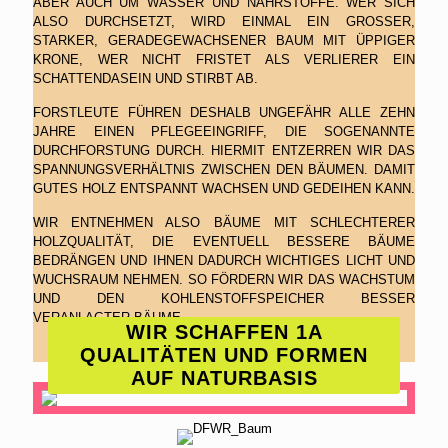
ABER AUCH UM WASSER UND NÄHRSTOFFE. WER SICH
ALSO DURCHSETZT, WIRD EINMAL EIN GROSSER, S
TARKER, GERADEGEWACHSENER BAUM MIT ÜPPIGER K
RONE, WER NICHT FRISTET ALS VERLIERER EIN S
CHATTENDASEIN UND STIRBT AB.
FORSTLEUTE FÜHREN DESHALB UNGEFÄHR ALLE ZEHN
JAHRE EINEN PFLEGEEINGRIFF, DIE SOGENANNTE
DURCHFORSTUNG DURCH. HIERMIT ENTZERREN WIR DAS
SPANNUNGSVERHÄLTNIS ZWISCHEN DEN BÄUMEN. DAMIT
GUTES HOLZ ENTSPANNT WACHSEN UND GEDEIHEN KANN.
WIR ENTNEHMEN ALSO BÄUME MIT SCHLECHTERER
HOLZQUALITÄT, DIE EVENTUELL BESSERE BÄUME
BEDRÄNGEN UND IHNEN DADURCH WICHTIGES LICHT UND
WUCHSRAUM NEHMEN. SO FÖRDERN WIR DAS WACHSTUM
UND DEN KOHLENSTOFFSPEICHER BESSER
VERANLAGTER BÄUME.
WIR SCHAFFEN 1A
QUALITÄTEN UND FORMEN
AUF NATURBASIS