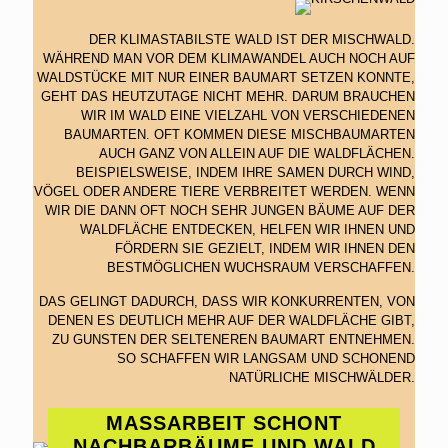
DER KLIMASTABILSTE WALD IST DER MISCHWALD.
WÄHREND MAN VOR DEM KLIMAWANDEL AUCH NOCH AUF
WALDSTÜCKE MIT NUR EINER BAUMART SETZEN KONNTE,
GEHT DAS HEUTZUTAGE NICHT MEHR. DARUM BRAUCHEN
WIR IM WALD EINE VIELZAHL VON VERSCHIEDENEN
BAUMARTEN. OFT KOMMEN DIESE MISCHBAUMARTEN
AUCH GANZ VON ALLEIN AUF DIE WALDFLÄCHEN.
BEISPIELSWEISE, INDEM IHRE SAMEN DURCH WIND,
VÖGEL ODER ANDERE TIERE VERBREITET WERDEN. WENN
WIR DIE DANN OFT NOCH SEHR JUNGEN BÄUME AUF DER
WALDFLÄCHE ENTDECKEN, HELFEN WIR IHNEN UND
FÖRDERN SIE GEZIELT, INDEM WIR IHNEN DEN
BESTMÖGLICHEN WUCHSRAUM VERSCHAFFEN.
DAS GELINGT DADURCH, DASS WIR KONKURRENTEN, VON
DENEN ES DEUTLICH MEHR AUF DER WALDFLÄCHE GIBT,
ZU GUNSTEN DER SELTENEREN BAUMART ENTNEHMEN.
SO SCHAFFEN WIR LANGSAM UND SCHONEND
NATÜRLICHE MISCHWÄLDER.
MASSARBEIT SCHONT N
ACHBARBÄUME UND WALD U