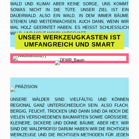
LD UND KLIMA! ABER KEINE SORGE, UNS KOMMT SO
WAS NICHT IN DIE TÜTE. UNSER ZIEL IST EIN DA
UERWALD. ALSO EIN WALD, IN DEM IMMER BÄUME ST
EHEN UND WEITERWACHSEN. AUCH DANN, WENN WIR MA
L HOLZ GEERNTET HABEN. ES HEISST SCHLIESSLICH WALD
- UND NICHT MONDLANDSCHAFT.
UNSER WERKZEUGKASTEN IST
UMFANGREICH UND SMART
UNSERE WÄLDER SIND VIELFÄLTIG UND KÖNNEN
REGIONAL GANZ UNTERSCHIEDLICH SEIN. ALSO FLACH,
BERGIG, FEUCHT, TROCKEN UND DANN SIND DA NOCH DIE
VIELEN VERSCHIEDENEN BAUMARTEN SOWIE GRÖSSERE, K
LEINERE, DICKERE UND DÜNNE BÄUME. ABER HEY, WIR S
IND DIE WALDPROFIS! DARUM HABEN WIR DIE RICHTIGEN W
ERKZEUGE UND DIE RICHTIGEN METHODEN FÜR JEDEN W